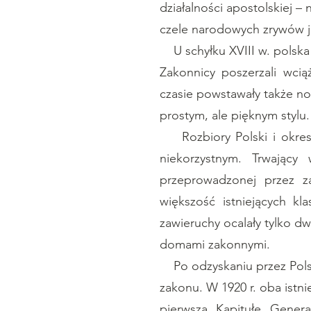
działalności apostolskiej –
czele narodowych zrywów ja
U schyłku XVIII w. polska p
Zakonnicy poszerzali wcią
czasie powstawały także n
prostym, ale pięknym stylu.
Rozbiory Polski i okres 
niekorzystnym. Trwający
przeprowadzonej przez z
większość istniejących k
zawieruchy ocalały tylko dw
domami zakonnymi.
Po odzyskaniu przez Polsk
zakonu. W 1920 r. oba istni
pierwszą Kapitułę Gener