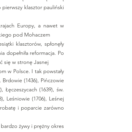
 pierwszy klasztor pauliński
rajach Europy, a nawet w
erskiego pod Mohaczem
siątki klasztorów, spłonęły
ia dopełniła reformacja. Po
 się w stronę Jasnej
m w Polsce. I tak powstały
, Brdowie (1436), Pińczowie
), Łęczeszycach (1639), św.
), Leśniowie (1706), Leśnej
aprobatę i poparcie zarówno
 bardzo żywy i prężny okres