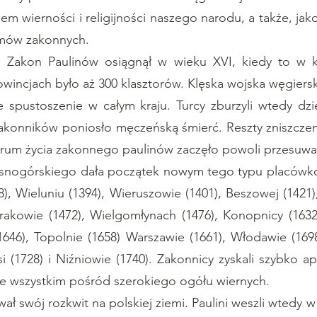
m wierności i religijności naszego narodu, a także, jako
omów zakonnych.
kon Paulinów osiągnął w wieku XVI, kiedy to w k
prowincjach było aż 300 klasztorów. Klęska wojska węgi
ie spustoszenie w całym kraju. Turcy zburzyli wtedy dzie
u zakonników poniosło męczeńską śmierć. Reszty zniszczen
rum życia zakonnego paulinów zaczęło powoli przesuwać
jasnogórskiego dała początek nowym tego typu placówko
8), Wieluniu (1394), Wieruszowie (1401), Beszowej (1421)
rakowie (1472), Wielgomłynach (1476), Konopnicy (1632
46), Topolnie (1658) Warszawie (1661), Włodawie (1698
Wsi (1728) i Niźniowie (1740). Zakonnicy zyskali szybko 
de wszystkim pośród szerokiego ogółu wiernych.
 swój rozkwit na polskiej ziemi. Paulini weszli wtedy w