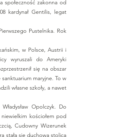
na społeczność zakonna od
8 kardynał Gentilis, legat
 Pierwszego Pustelnika. Rok
ńskim, w Polsce, Austrii i
nicy wyruszali do Ameryki
zprzestrzenił się na obszar
 sanktuarium maryjne. To w
dzili własne szkoły, a nawet
ę Władysław Opolczyk. Do
z niewielkim kościołem pod
 czcią, Cudowny Wizerunek
a stała się duchową stolicą