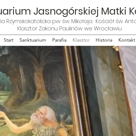
arium Jasnogórskiej Matki K
ia Rzymskokatolicka pw. św. Mikołaja.
Kościół św. Ant
Klasztor Zakonu Paulinów we Wrocławiu
Start
Sanktuarium
Parafia
Klasztor
Historia
Kontakt