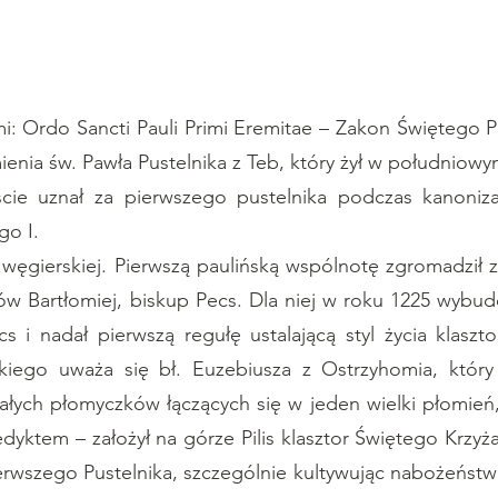
 Ordo Sancti Pauli Primi Eremitae – Zakon Świętego P
ienia św. Pawła Pustelnika z Teb, który żył w południowy
ście uznał za pierwszego pustelnika podczas kanoniza
go I.
gierskiej. Pierwszą paulińską wspólnotę zgromadził z
ów Bartłomiej, biskup Pecs. Dla niej w roku 1225 wybu
s i nadał pierwszą regułę ustalającą styl życia klaszt
ńskiego uważa się bł. Euzebiusza z Ostrzyhomia, któ
ałych płomyczków łączących się w jeden wielki płomień
dyktem – założył na górze Pilis klasztor Świętego Krzyża
rwszego Pustelnika, szczególnie kultywując nabożeństw