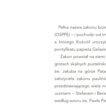
Pełna nazwa zakonu brzmi:
(OSPPE) – i pochodzi od im
a którego Kościół uroczy
pontyfikatu papieża Gelaze
Zakon powstał na ziemi wę
grotach skalnych pustelnik
św. Jakuba na górze Patac
założyciela zakonu pauli
przedstawiającego wiele m
uczniami – Stefanem i Bene
według wzoru św. Pawła Pie