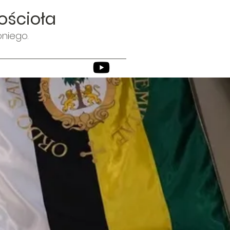
ościoła
oniego.