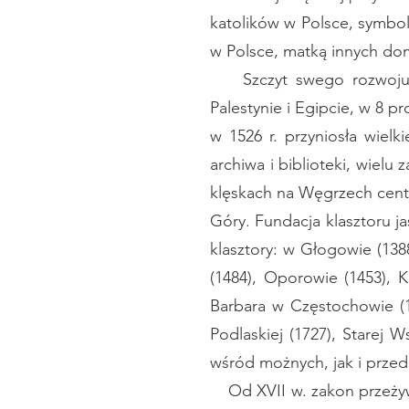
katolików w Polsce, symbole
w Polsce, matką innych d
Szczyt swego rozwoju Za
Palestynie i Egipcie, w 8 
w 1526 r. przyniosła wielk
archiwa i biblioteki, wiel
klęskach na Węgrzech cent
Góry. Fundacja klasztoru 
klasztory: w Głogowie (138
(1484), Oporowie (1453), K
Barbara w Częstochowie (16
Podlaskiej (1727), Starej 
wśród możnych, jak i prze
Od XVII w. zakon przeżywał