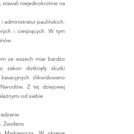
, stawali niejednokrotnie na
i administratur paulińskich.
orych i cierpiących. W tym
linów
sem ze wszech miar bardzo
go zakon dotknęły skutki
kasacyjnych zlikwidowano
 Narodów. Z tej dziejowej
zależnymi od siebie
radzanie
ne. Zwołano
a Markiewicza. W okresie