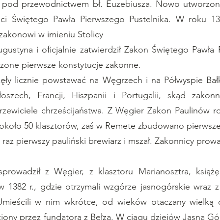
się pod przewodnictwem bł. Euzebiusza. Nowo utworzo
aci Świętego Pawła Pierwszego Pustelnika. W roku 130
zakonowi w imieniu Stolicy
gustyna i oficjalnie zatwierdził Zakon Świętego Pawła
rdzone pierwsze konstytucje zakonne.
y licznie powstawać na Węgrzech i na Półwyspie Bałka
zech, Francji, Hiszpanii i Portugalii, skąd zakon
rzewiciele chrześcijaństwa. Z Węgier Zakon Paulinów ro
 około 50 klasztorów, zaś w Remete zbudowano pierwsze
az pierwszy pauliński brewiarz i mszał. Zakonnicy prowa
wadził z Węgier, z klasztoru Marianosztra, książ
w 1382 r., gdzie otrzymali wzgórze jasnogórskie wraz 
mieścili w nim wkrótce, od wieków otaczany wielką
ziony przez fundatora z Bełza. W ciągu dziejów Jasna Gór