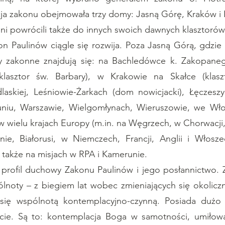
a zakonu obejmowała trzy domy: Jasną Górę, Kraków i 
ini powrócili także do innych swoich dawnych klasztorów
Paulinów ciągle się rozwija. Poza Jasną Górą, gdzie
my zakonne znajdują się: na Bachledówce k. Zakopane
klasztor św. Barbary), w Krakowie na Skałce (klas
askiej, Leśniowie-Żarkach (dom nowicjacki), Łęczesz
uniu, Warszawie, Wielgomłynach, Wieruszowie, we Włod
 w wielu krajach Europy (m.in. na Węgrzech, w Chorwacji
inie, Białorusi, w Niemczech, Francji, Anglii i Włos
a także na misjach w RPA i Kamerunie.
profil duchowy Zakonu Paulinów i jego posłannictwo. 
lnoty – z biegiem lat wobec zmieniających się okoliczn
 się wspólnotą kontemplacyjno-czynną. Posiada dużo 
ie. Są to: kontemplacja Boga w samotności, umiłowan