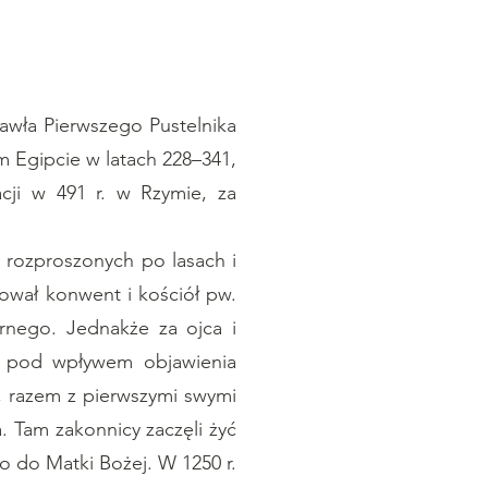
awła Pierwszego Pustelnika
m Egipcie w latach 228–341,
cji w 491 r. w Rzymie, za
 rozproszonych po lasach i
dował konwent i kościół pw.
ornego. Jednakże za ojca i
ry pod wpływem objawienia
, razem z pierwszymi swymi
. Tam zakonnicy zaczęli żyć
o do Matki Bożej. W 1250 r.