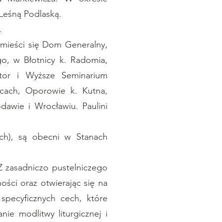
Leśną Podlaską.
.
 mieści się Dom Generalny,
go, w Błotnicy k. Radomia,
ztor i Wyższe Seminarium
ycach, Oporowie k. Kutna,
awie i Wrocławiu. Paulini
,
zech), są obecni w Stanach
Z zasadniczo pustelniczego
ości oraz otwierając się na
specyficznych cech, które
ie modlitwy liturgicznej i