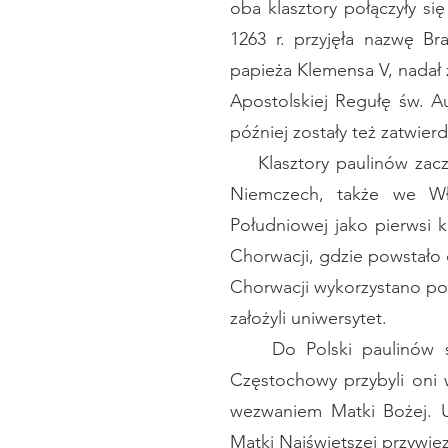
oba klasztory połączyły 
1263 r. przyjęła nazwę Br
papieża Klemensa V, nadał 
Apostolskiej Regułę św. Au
później zostały też zatwie
Klasztory paulinów zaczęł
Niemczech, także we Włos
Południowej jako pierwsi k
Chorwacji, gdzie powstało
Chorwacji wykorzystano po r
założyli uniwersytet.
Do Polski paulinów spro
Częstochowy przybyli oni 
wezwaniem Matki Bożej. U
Matki Najświętszej przywie