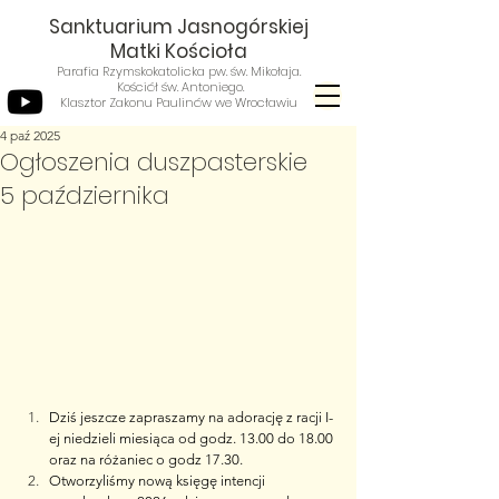
Sanktuarium Jasnogórskiej
Matki Kościoła
Parafia Rzymskokatolicka pw. św. Mikołaja.
Kościół św. Antoniego.
Klasztor Zakonu Paulinów we Wrocławiu
4 paź 2025
Ogłoszenia duszpasterskie
5 października
Dziś jeszcze zapraszamy na adorację z racji I-
ej niedzieli miesiąca od godz. 13.00 do 18.00 
oraz na różaniec o godz 17.30.
Otworzyliśmy nową księgę intencji 