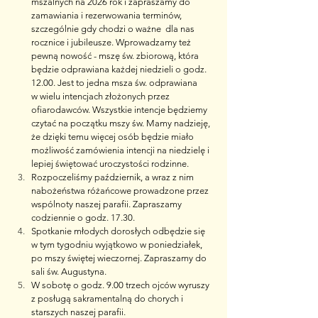
mszalnych na 2026 rok i zapraszamy do 
zamawiania i rezerwowania terminów, 
szczególnie gdy chodzi o ważne  dla nas 
rocznice i jubileusze. Wprowadzamy też 
pewną nowość - mszę św. zbiorową, która 
będzie odprawiana każdej niedzieli o godz. 
12.00. Jest to jedna msza św. odprawiana 
w wielu intencjach złożonych przez 
ofiarodawców. Wszystkie intencje będziemy 
czytać na początku mszy św. Mamy nadzieję, 
że dzięki temu więcej osób będzie miało 
możliwość zamówienia intencji na niedzielę i 
lepiej świętować uroczystości rodzinne.
Rozpoczeliśmy październik, a wraz z nim 
nabożeństwa różańcowe prowadzone przez 
wspólnoty naszej parafii. Zapraszamy 
codziennie o godz. 17.30.
Spotkanie młodych dorosłych odbędzie się 
w tym tygodniu wyjątkowo w poniedziałek, 
po mszy świętej wieczornej. Zapraszamy do 
sali św. Augustyna.
W sobotę o godz. 9.00 trzech ojców wyruszy 
z posługą sakramentalną do chorych i 
starszych naszej parafii.